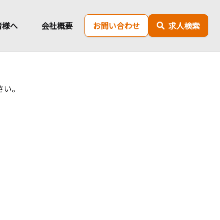
者様へ
会社概要
お問い合わせ
求人検索
さい。