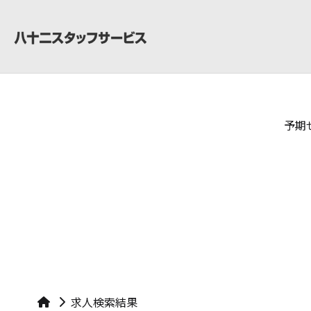
予期
求人検索結果