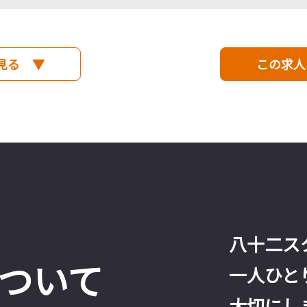
見る ▼
この求人
八十二ス
ついて
一人ひと
大切にし