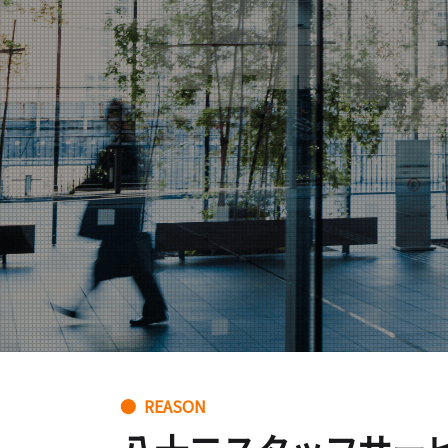
● REASON