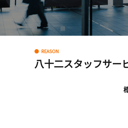
● REASON
八十二スタッフサー