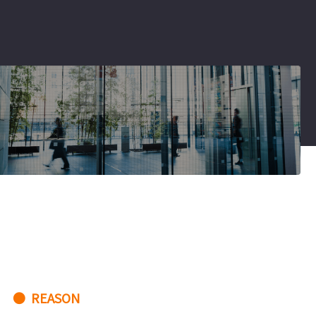
● REASON