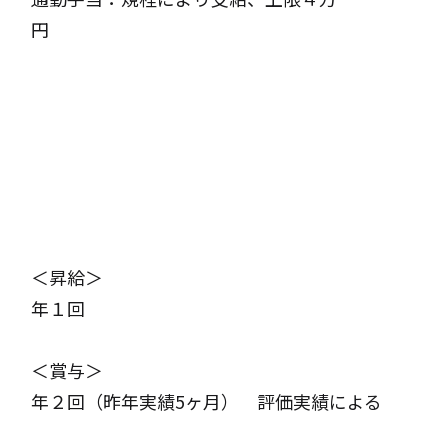
円
＜昇給＞
年１回
＜賞与＞
年２回（昨年実績5ヶ月） 評価実績による